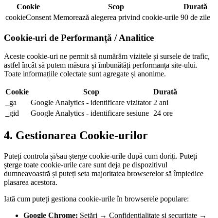
Cookie
Scop
Durată
cookieConsent
Memorează alegerea privind cookie-urile
90 de zile
Cookie-uri de Performanță / Analitice
Aceste cookie-uri ne permit să numărăm vizitele și sursele de trafic,
astfel încât să putem măsura și îmbunătăți performanța site-ului.
Toate informațiile colectate sunt agregate și anonime.
Cookie
Scop
Durată
_ga
Google Analytics - identificare vizitator
2 ani
_gid
Google Analytics - identificare sesiune
24 ore
4. Gestionarea Cookie-urilor
Puteți controla și/sau șterge cookie-urile după cum doriți. Puteți
șterge toate cookie-urile care sunt deja pe dispozitivul
dumneavoastră și puteți seta majoritatea browserelor să împiedice
plasarea acestora.
Iată cum puteți gestiona cookie-urile în browserele populare:
Google Chrome:
Setări → Confidențialitate și securitate →