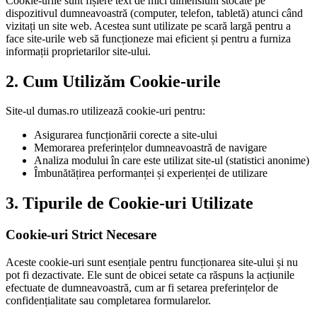
Cookie-urile sunt fișiere text de mici dimensiuni stocate pe
dispozitivul dumneavoastră (computer, telefon, tabletă) atunci când
vizitați un site web. Acestea sunt utilizate pe scară largă pentru a
face site-urile web să funcționeze mai eficient și pentru a furniza
informații proprietarilor site-ului.
2. Cum Utilizăm Cookie-urile
Site-ul dumas.ro utilizează cookie-uri pentru:
Asigurarea funcționării corecte a site-ului
Memorarea preferințelor dumneavoastră de navigare
Analiza modului în care este utilizat site-ul (statistici anonime)
Îmbunătățirea performanței și experienței de utilizare
3. Tipurile de Cookie-uri Utilizate
Cookie-uri Strict Necesare
Aceste cookie-uri sunt esențiale pentru funcționarea site-ului și nu
pot fi dezactivate. Ele sunt de obicei setate ca răspuns la acțiunile
efectuate de dumneavoastră, cum ar fi setarea preferințelor de
confidențialitate sau completarea formularelor.