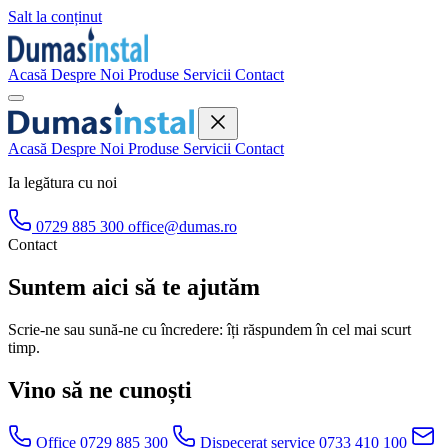
Salt la conținut
Acasă
Despre Noi
Produse
Servicii
Contact
Acasă
Despre Noi
Produse
Servicii
Contact
Ia legătura cu noi
0729 885 300
office@dumas.ro
Contact
Suntem aici să te ajutăm
Scrie-ne sau sună-ne cu încredere: îți răspundem în cel mai scurt
timp.
Vino să ne cunoști
Office
0729 885 300
Dispecerat service
0733 410 100