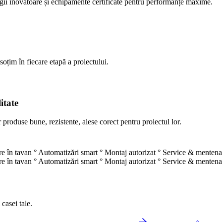
ogii inovatoare și echipamente certificate pentru performanțe maxime.
soțim în fiecare etapă a proiectului.
itate
produse bune, rezistente, alese corect pentru proiectul lor.
e în tavan
°
Automatizări smart
°
Montaj autorizat
°
Service & mentena
e în tavan
°
Automatizări smart
°
Montaj autorizat
°
Service & mentena
 casei tale.