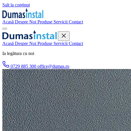
Salt la conținut
Acasă
Despre Noi
Produse
Servicii
Contact
Acasă
Despre Noi
Produse
Servicii
Contact
Ia legătura cu noi
0729 885 300
office@dumas.ro