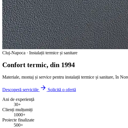
Cluj-Napoca · Instalații termice și sanitare
Confort termic, din
1994
Materiale, montaj și service pentru instalații termice și sanitare, în No
Descoperă serviciile
Solicită o ofertă
Ani de experiență
30+
Clienți mulțumiți
1000+
Proiecte finalizate
500+