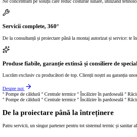
Ne concentrăm pe soluții care reduc costurile lunare, utilizând tehnol
Servicii complete, 360°
De la consultanță și proiectare până la montaj autorizat și service: te în
Produse fiabile, garanție extinsă și consiliere de special
Lucrăm exclusiv cu producători de top. Clienții noștri au garanția unor 
Despre noi
°
Pompe de căldură
°
Centrale termice
°
Încălzire în pardoseală
°
Răcir
°
Pompe de căldură
°
Centrale termice
°
Încălzire în pardoseală
°
Răcir
De la proiectare până la întreținere
Patru servicii, un singur partener pentru tot sistemul termic și sanitar al